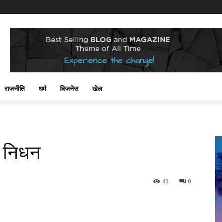
राजनीति
धर्म
बिजनेस
खेल
का निधन
43
0