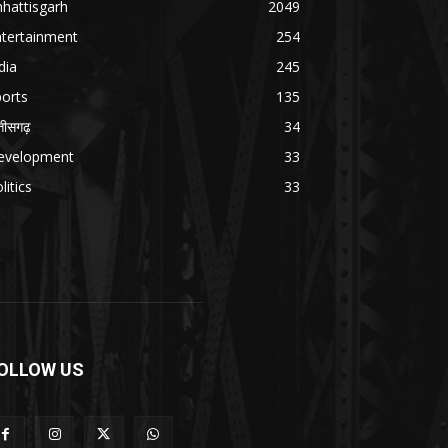
hattisgarh
2049
ntertainment
254
dia
245
orts
135
्तीसगढ़
34
evelopment
33
litics
33
OLLOW US