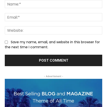
Na
Ema
We
Save my name, email, and website in this browser for
the next time I comment.
- Advertisment -