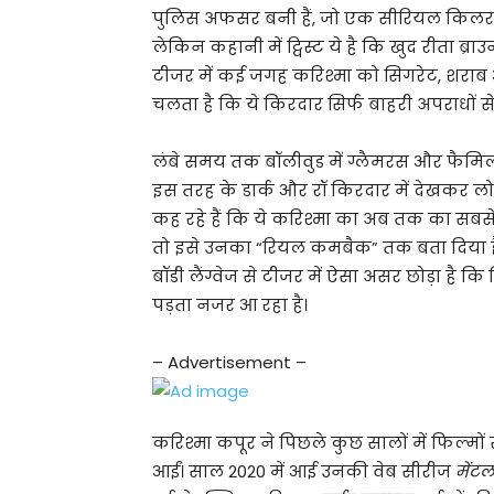
पुलिस अफसर बनी हैं, जो एक सीरियल किलर य
लेकिन कहानी में ट्विस्ट ये है कि खुद रीता ब
टीजर में कई जगह करिश्मा को सिगरेट, शराब
चलता है कि ये किरदार सिर्फ बाहरी अपराधों से न
लंबे समय तक बॉलीवुड में ग्लैमरस और फैमिली
इस तरह के डार्क और रॉ किरदार में देखकर ल
कह रहे हैं कि ये करिश्मा का अब तक का सब
तो इसे उनका “रियल कमबैक” तक बता दिया है।
बॉडी लैंग्वेज से टीजर में ऐसा असर छोड़ा है 
पड़ता नजर आ रहा है।
– Advertisement –
करिश्मा कपूर ने पिछले कुछ सालों में फिल्मो
आईं। साल 2020 में आई उनकी वेब सीरीज
मेंटल