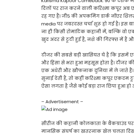
Karisma Kapoor Comeback: 90 के दशक में अ
दिलों पर राज करने वाली करिश्मा कपूर अब एक
रह गए हैं। जी5 की अपकमिंग डार्क नॉएर थ्रि
media पर जबरदस्त चर्चा शुरू हो गई है। इस बा
ना ही किसी रोमांटिक कहानी में, बल्कि वो 
खुद अंदर से टूटी हुई है, नशे की गिरफ्त में है
टीजर की सबसे बड़ी खासियत ये है कि इसमें एक 
और हिंसा से भरा हुआ महसूस होता है। टीजर की 
एक अंधेरी और खौफनाक दुनिया में ले जाते हैं। 
सुनाई देती है, तो कहीं करिश्मा कपूर एकदम टू
ऐसा लगता है जैसे कोई बड़ा राज छिपा हुआ हो औ
– Advertisement –
सीरीज की कहानी कोलकाता के बैकग्राउंड पर आध
मानसिक संघर्ष का खतरनाक खेल चलता दिखाई