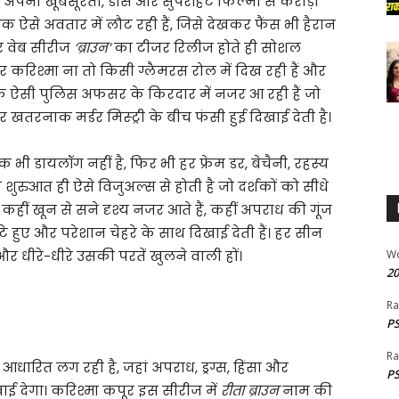
पनी खूबसूरती, डांस और सुपरहिट फिल्मों से करोड़ों
 ऐसे अवतार में लौट रही हैं, जिसे देखकर फैंस भी हैरान
लर वेब सीरीज
‘ब्राउन’
का टीजर रिलीज होते ही सोशल
र करिश्मा ना तो किसी ग्लैमरस रोल में दिख रही हैं और
एक ऐसी पुलिस अफसर के किरदार में नजर आ रही हैं जो
 और खतरनाक मर्डर मिस्ट्री के बीच फंसी हुई दिखाई देती है।
भी डायलॉग नहीं है, फिर भी हर फ्रेम डर, बेचैनी, रहस्य
शुरुआत ही ऐसे विजुअल्स से होती है जो दर्शकों को सीधे
कहीं खून से सने दृश्य नजर आते हैं, कहीं अपराध की गूंज
टे हुए और परेशान चेहरे के साथ दिखाई देती हैं। हर सीन
र धीरे-धीरे उसकी परतें खुलने वाली हों।
W
20
Ra
PS
Ra
ारित लग रही है, जहां अपराध, ड्रग्स, हिंसा और
PS
 देगा। करिश्मा कपूर इस सीरीज में
रीता ब्राउन
नाम की