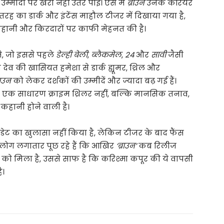
 उम्मीदों पर खरी नहीं उतर पाई। ऐसे में
ब्राउन
उनके करियर
 तरह का डार्क और इंटेंस माहौल टीजर में दिखाया गया है,
कहानी और किरदारों पर काफी मेहनत की है।
े, जो इससे पहले
डेल्ही बेली
,
ब्लैकमेल
,
24
और
सावी
जैसी
देव की खासियत हमेशा से डार्क ह्यूमर, थ्रिल और
राउन
को लेकर दर्शकों की उम्मीदें और ज्यादा बढ़ गई हैं।
 एक साधारण क्राइम थ्रिलर नहीं, बल्कि मानसिक तनाव,
कहानी होने वाली है।
ेट का खुलासा नहीं किया है, लेकिन टीजर के बाद फैंस
 लोग लगातार पूछ रहे हैं कि आखिर
‘ब्राउन’
कब रिलीज
र को मिला है, उससे साफ है कि करिश्मा कपूर की ये वापसी
ै।