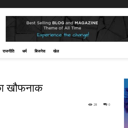
राजनीति
धर्म
बिजनेस
खेल
स का खौफनाक
28
0