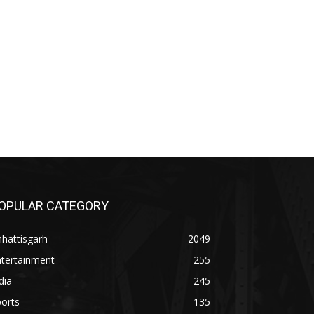
OPULAR CATEGORY
hattisgarh
2049
ntertainment
255
dia
245
orts
135