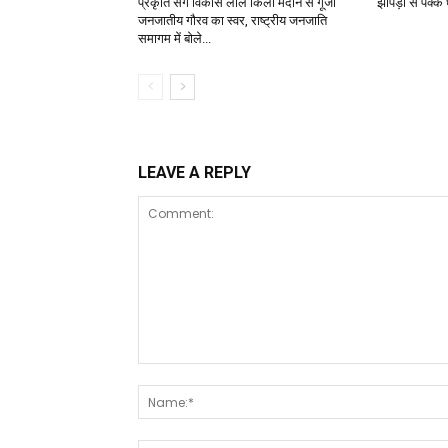
प्रकृति संग विकास लाल किला मैदान से गूंजा
झोपड़ी से पक्क
जनजातीय गौरव का स्वर, राष्ट्रीय जनजाति
समागम में बोले...
LEAVE A REPLY
Comment: