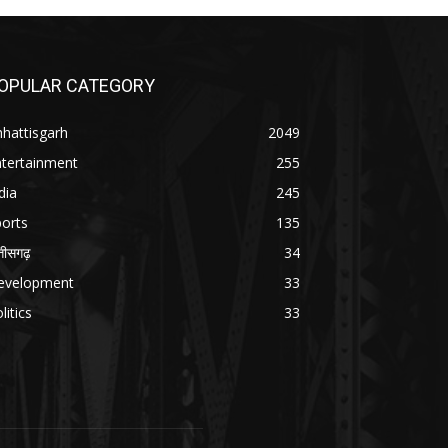
OPULAR CATEGORY
hattisgarh
2049
ntertainment
255
dia
245
orts
135
्तीसगढ़
34
evelopment
33
litics
33