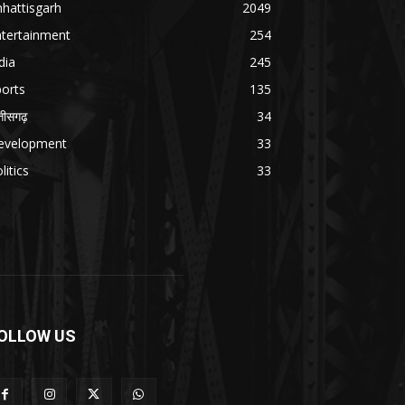
hattisgarh
2049
ntertainment
254
dia
245
orts
135
्तीसगढ़
34
evelopment
33
litics
33
OLLOW US