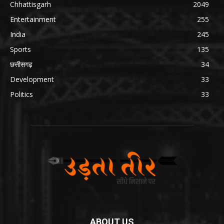
Chhattisgarh
2049
Entertainment
255
India
245
Sports
135
छत्तीसगढ़
34
Development
33
Politics
33
ABOUT US