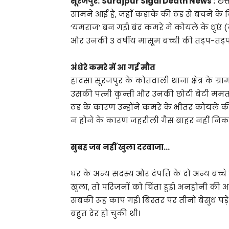
सूरजपुर:
Surajpur Sigdi Death News :
छत्
सामने आई है, जहाँ कड़ाके की ठंड से बचने क
‘यमराज’ बन गई। बंद कमरे में कोयले के धुएं
और उनकी 3 वर्षीय मासूम बच्ची की तड़प-तड़
अंधेरे कमरे में आ गई मौत
हादसा सूरजपुर के कोतवाली थाना क्षेत्र के ग्र
उसकी पत्नी कुन्ती और उनकी छोटी बेटी ममता 
ठंड के कारण उन्होंने कमरे के भीतर कोयले क
न होने के कारण जहरीली गैस बाहर नहीं निकल प
सुबह जब नहीं खुला दरवाजा…
घर के अन्य सदस्य और दंपत्ति के दो अन्य बच्चे
खुला, तो परिजनों को चिंता हुई। अनहोनी की 
सबकी रूह कांप गई। बिस्तर पर तीनों बेसुध 
बहुत देर हो चुकी थी।