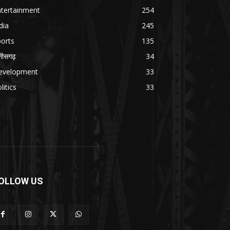
ntertainment
254
dia
245
orts
135
्तीसगढ़
34
evelopment
33
litics
33
OLLOW US