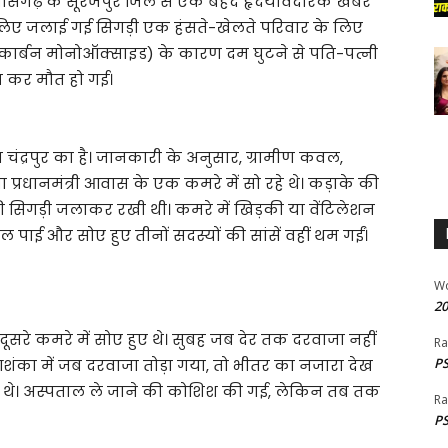
तीसगढ़ के सूरजपुर जिले से एक बेहद हृदयविदारक खबर
े लिए जलाई गई सिगड़ी एक हंसते-खेलते परिवार के लिए
 (कार्बन मोनोऑक्साइड) के कारण दम घुटने से पति-पत्नी
प कर मौत हो गई।
ाम चंद्रपुर का है। जानकारी के अनुसार, ग्रामीण कवल,
प्रधानमंत्री आवास के एक कमरे में सो रहे थे। कड़ाके की
ी सिगड़ी जलाकर रखी थी। कमरे में खिड़की या वेंटिलेशन
ाई और सोए हुए तीनों सदस्यों की सांसें वहीं थम गईं।
W
20
 दूसरे कमरे में सोए हुए थे। सुबह जब देर तक दरवाजा नहीं
Ra
PS
आशंका में जब दरवाजा तोड़ा गया, तो भीतर का नजारा देख
पड़े थे। अस्पताल ले जाने की कोशिश की गई, लेकिन तब तक
Ra
PS