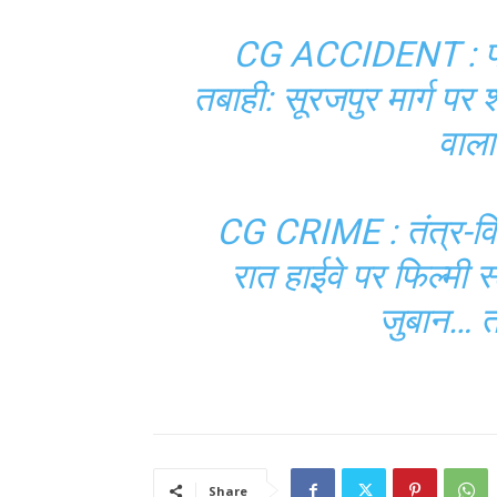
CG ACCIDENT : पीछ
तबाही: सूरजपुर मार्ग पर 
वाल
CG CRIME : ​तंत्र-विद
रात हाईवे पर फिल्मी स
जुबान… त
Share