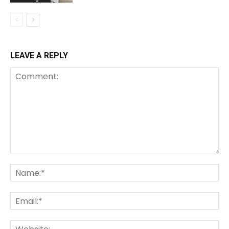
LEAVE A REPLY
Comment:
Na
Ema
We