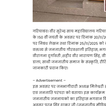
गरियाबंद। वीर सुरेन्द्र साय महाविद्यालय गरि
के 150 वीं जयंती के अवसर पर दिनांक 20/1
पर निबंध लेखन तथा दिनांक 25/11/2025 को मुख
वक्तव्य से जनजातीय गौरवशाली इतिहास, भगवा
वीरांगना दुर्गावती ,शहीद वीर नारायण सिंह, वीर 
डाला, साथी जनजातीय समाज के संस्कृति, रीति-
जानकारी प्रदान किए।
– Advertisement –
इस अवसर पर जनभागीदारी अध्यक्ष मिलेश्वरी सा
एवं जनजाति परंपरा को बताया। इस कार्यक्रम में
जनजातीय जननायकों का इतिहास भगवान बिरस
अवसर पुरन सिंह ठाकुर जी (जनजातीय मीडिया)से , 