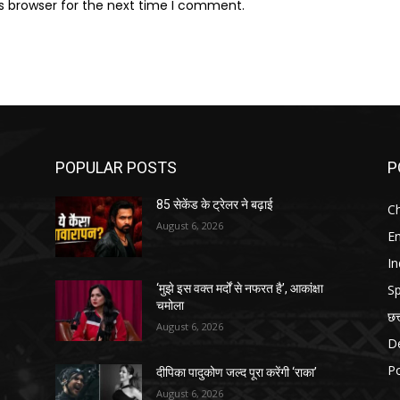
s browser for the next time I comment.
POPULAR POSTS
P
85 सेकेंड के ट्रेलर ने बढ़ाई
Ch
August 6, 2026
E
In
Sp
‘मुझे इस वक्त मर्दों से नफरत है’, आकांक्षा
चमोला
छत
August 6, 2026
D
Po
दीपिका पादुकोण जल्द पूरा करेंगी ‘राका’
August 6, 2026