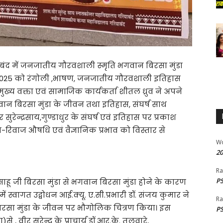
याबंद में जनजातीय गौरवशाली स्मृति भगवान बिरसा मुंडा
1/2025 को रंगोली ,भाषण, जनजातीय गौरवशाली इतिहास
्य वक्ता एवं सामाजिक कार्यकर्ता शीतल ध्रुव ने अपने
न बिरसा मुंडा के जीवन तथा इतिहास, संघर्ष साथ
सुरेन्द्रसाय,गुण्डाधुर के संघर्ष एवं इतिहास पर प्रकाश
रिवाज औषधि एवं वैज्ञानिक प्रभाव को विस्तार से
W
20
Ra
PS
हू जी बिरसा मुंडा से भगवान बिरसा मुंडा होने के कारण
 स्वागत उद्बोधन आई.क्यू. ए.सी.प्रभारी डॉ. संजय कुमार ने
Ra
ा मुंडा के जीवन पर भौगोलिक चित्रण किया। इस
PS
वीर सुरेन्द्र के प्राचार्य डॉ आर.के. तलवारे,