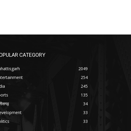
OPULAR CATEGORY
hattisgarh
2049
ntertainment
254
dia
245
orts
135
्तीसगढ़
34
evelopment
33
litics
33