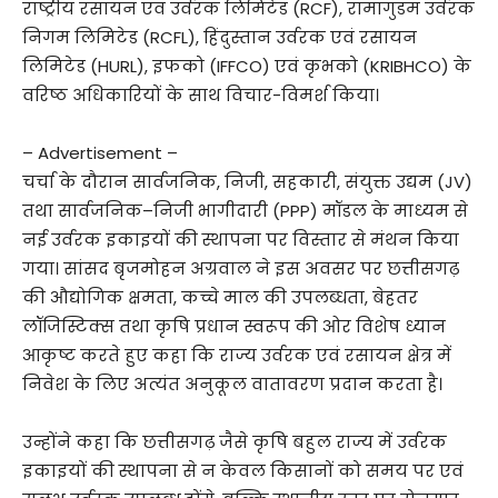
राष्ट्रीय रसायन एवं उर्वरक लिमिटेड (RCF), रामागुंडम उर्वरक
निगम लिमिटेड (RCFL), हिंदुस्तान उर्वरक एवं रसायन
लिमिटेड (HURL), इफको (IFFCO) एवं कृभको (KRIBHCO) के
वरिष्ठ अधिकारियों के साथ विचार-विमर्श किया।
– Advertisement –
चर्चा के दौरान सार्वजनिक, निजी, सहकारी, संयुक्त उद्यम (JV)
तथा सार्वजनिक–निजी भागीदारी (PPP) मॉडल के माध्यम से
नई उर्वरक इकाइयों की स्थापना पर विस्तार से मंथन किया
गया। सांसद बृजमोहन अग्रवाल ने इस अवसर पर छत्तीसगढ़
की औद्योगिक क्षमता, कच्चे माल की उपलब्धता, बेहतर
लॉजिस्टिक्स तथा कृषि प्रधान स्वरूप की ओर विशेष ध्यान
आकृष्ट करते हुए कहा कि राज्य उर्वरक एवं रसायन क्षेत्र में
निवेश के लिए अत्यंत अनुकूल वातावरण प्रदान करता है।
उन्होंने कहा कि छत्तीसगढ़ जैसे कृषि बहुल राज्य में उर्वरक
इकाइयों की स्थापना से न केवल किसानों को समय पर एवं