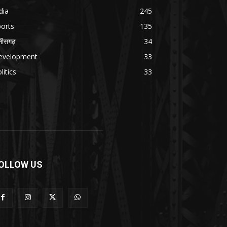
dia
245
orts
135
्तीसगढ़
34
evelopment
33
litics
33
OLLOW US