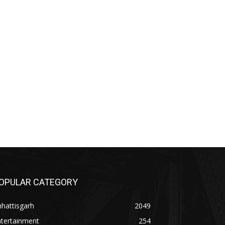
OPULAR CATEGORY
hattisgarh
2049
ntertainment
254