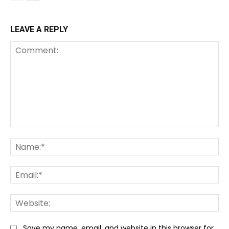
LEAVE A REPLY
Comment:
Na
Ema
We
Save my name, email, and website in this browser for