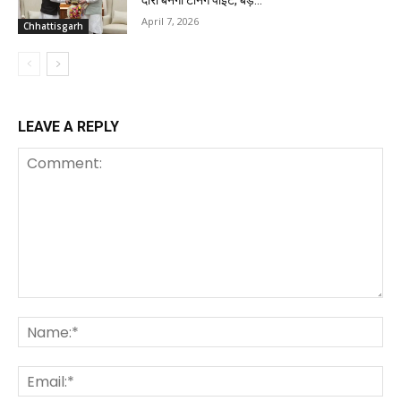
April 7, 2026
Chhattisgarh
LEAVE A REPLY
Comment:
Na
Ema