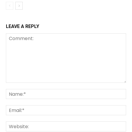
LEAVE A REPLY
Comment:
Na
Ema
We