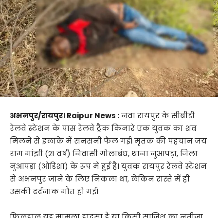
अभनपुर/रायपुर। Raipur News :
नवा रायपुर के सीबीडी
रेलवे स्टेशन के पास रेलवे ट्रैक किनारे एक युवक का शव
मिलने से इलाके में सनसनी फैल गई। मृतक की पहचान जय
राम मांझी (21 वर्ष) निवासी गोलाबंध, थाना नुआपड़ा, जिला
नुआपड़ा (ओडिशा) के रूप में हुई है। युवक रायपुर रेलवे स्टेशन
से अभनपुर जाने के लिए निकला था, लेकिन रास्ते में ही
उसकी दर्दनाक मौत हो गई।
फिलहाल यह मामला हादसा है या किसी साजिश का नतीजा,