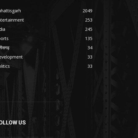
hattisgarh
2049
ntertainment
253
dia
245
orts
135
्तीसगढ़
34
evelopment
33
litics
33
OLLOW US