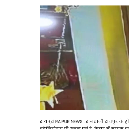
रायपुर। RAIPUR NEWS : राजधानी रायपुर के हीर
इंटेलिटोट्स प्री स्कूल एवं डे-केयर में मास