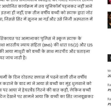
र आयोजित कार्यक्रम में तय यूनिफॉर्म पहनकर नहीं आने
इतना ही नहीं, एक तीन वर्षीय बच्ची को स्टाफ द्वारा जोर
या, जिससे सिर में सूजन आ गई और उसे निजी अस्पताल में
ं, की शिकायत पर आमानाका पुलिस ने स्कूल स्टाफ के
ा भारतीय न्याय संहिता (BNS) की धारा 115(2) और 125
 की आया माधुरी को बच्ची के साथ मारपीट और प्रताड़ना
र जांच जारी है।
W
20
 के दिन टोडलर क्लास में पढ़ने वाली तीन वर्षीय
न कराने के बाद मां ने आया से बच्ची का मुंह धुलवाने को
Ra
िस पर आया ने हेयरबैंड गिरने की बात कही, लेकिन बच्ची
PS
वी फुटेज देखने पर सामने आया कि बच्ची का सिर जानबूझकर
Ra
PS