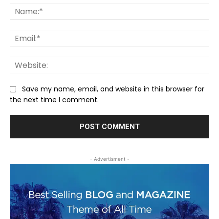
Na
Ema
We
Save my name, email, and website in this browser for
the next time I comment.
- Advertisment -