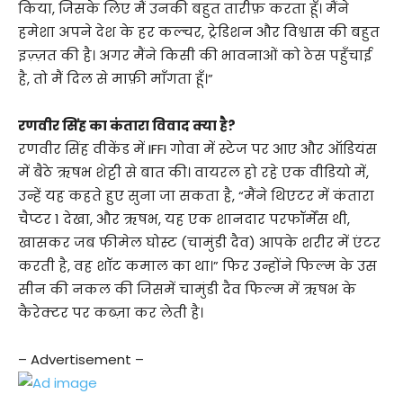
किया, जिसके लिए मैं उनकी बहुत तारीफ़ करता हूँ। मैंने
हमेशा अपने देश के हर कल्चर, ट्रेडिशन और विश्वास की बहुत
इज़्ज़त की है। अगर मैंने किसी की भावनाओं को ठेस पहुँचाई
है, तो मैं दिल से माफ़ी माँगता हूँ।”
रणवीर सिंह का कंतारा विवाद क्या है?
रणवीर सिंह वीकेंड में IFFI गोवा में स्टेज पर आए और ऑडियंस
में बैठे ऋषभ शेट्टी से बात की। वायरल हो रहे एक वीडियो में,
उन्हें यह कहते हुए सुना जा सकता है, “मैंने थिएटर में कंतारा
चैप्टर 1 देखा, और ऋषभ, यह एक शानदार परफॉर्मेंस थी,
खासकर जब फीमेल घोस्ट (चामुंडी दैव) आपके शरीर में एंटर
करती है, वह शॉट कमाल का था।” फिर उन्होंने फिल्म के उस
सीन की नकल की जिसमें चामुंडी दैव फिल्म में ऋषभ के
कैरेक्टर पर कब्ज़ा कर लेती है।
– Advertisement –