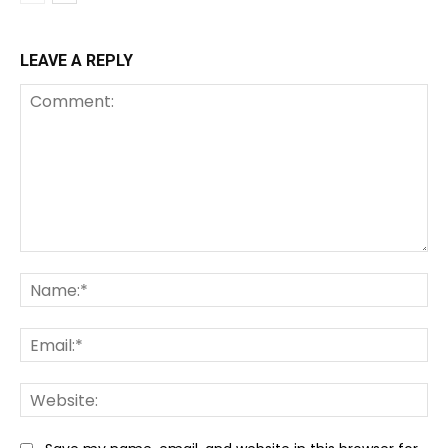
LEAVE A REPLY
Comment:
Na
Ema
We