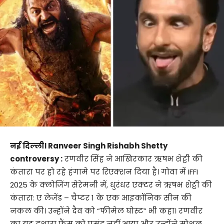
नई दिल्ली। Ranveer Singh Rishabh Shetty
controversy :
रणवीर सिंह ने आखिरकार ऋषभ शेट्टी की
कंतारा पर हो रहे हंगामे पर रिएक्शन दिया है। गोवा में IFFI
2025 के क्लोजिंग सेरेमनी में, धुरंधर एक्टर ने ऋषभ शेट्टी की
कंतारा: ए लेजेंड – चैप्टर 1 के एक आइकॉनिक सीन की
नकल की। ​​उन्होंने दैव को “फीमेल घोस्ट” भी कहा। रणवीर
का यह इशारा फैंस को पसंद नहीं आया और उन्होंने सोशल