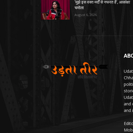
‘मुझे इस वक्त मर्दों से नफरत है’, आकांक्षा
चमोला
August 6, 2026
AB
Udat
Chha
poli
stor
Udat
and 
and 
Edit
Mobi