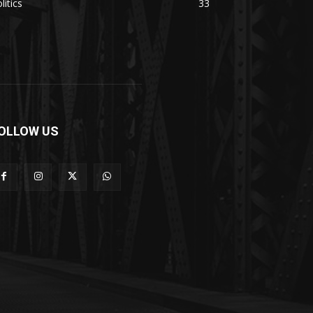
litics
33
OLLOW US