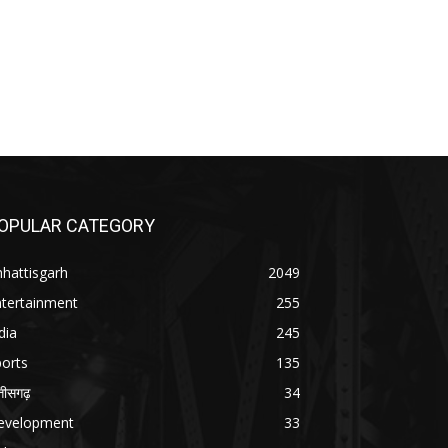
OPULAR CATEGORY
hattisgarh
2049
ntertainment
255
dia
245
orts
135
्तीसगढ़
34
evelopment
33