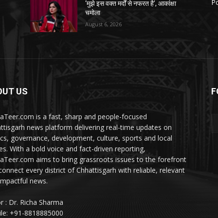
Po
‘मुझे इस वक्त मर्दों से नफरत है’, आकांक्षा
चमोला
August 6, 2026
OUT US
F
aTeer.com is a fast, sharp and people-focused
ttisgarh news platform delivering real-time updates on
tics, governance, development, culture, sports and local
ies. With a bold voice and fact-driven reporting,
aTeer.com aims to bring grassroots issues to the forefront
connect every district of Chhattisgarh with reliable, relevant
impactful news.
or : Dr. Richa Sharma
le: +91-8818885000