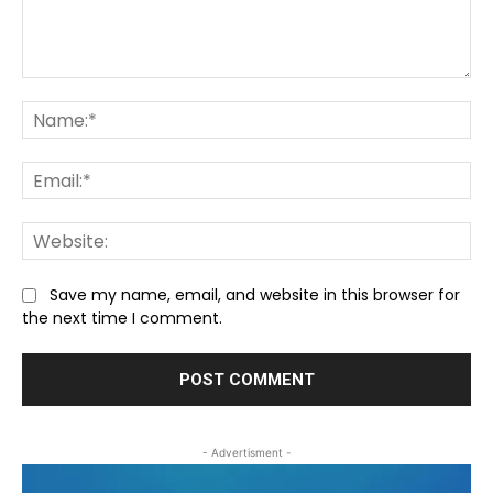
Comment:
Na
Ema
We
Save my name, email, and website in this browser for
the next time I comment.
- Advertisment -