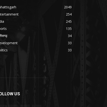
hattisgarh
2049
ntertainment
254
dia
245
orts
135
्तीसगढ़
34
evelopment
33
litics
33
OLLOW US