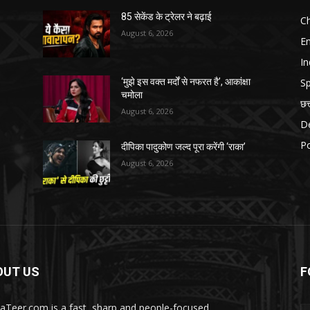
85 सेकेंड के ट्रेलर ने बढ़ाई
Ch
August 6, 2026
E
In
Sp
‘मुझे इस वक्त मर्दों से नफरत है’, आकांक्षा
चमोला
छत
August 6, 2026
D
Po
दीपिका पादुकोण जल्द पूरा करेंगी ‘राका’
August 6, 2026
OUT US
F
aTeer.com is a fast, sharp and people-focused