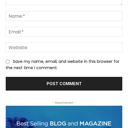
Comment:
Na
Ema
We
Save my name, email, and website in this browser for
the next time I comment.
- Advertisment -