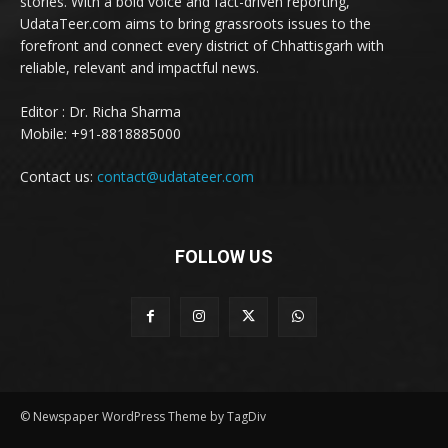
stories. With a bold voice and fact-driven reporting,
UdataTeer.com aims to bring grassroots issues to the
forefront and connect every district of Chhattisgarh with
reliable, relevant and impactful news.
Editor : Dr. Richa Sharma
Mobile: +91-8818885000
Contact us:
contact@udatateer.com
FOLLOW US
© Newspaper WordPress Theme by TagDiv