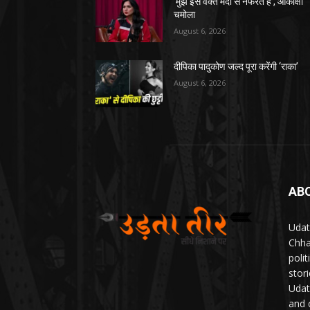
‘मुझे इस वक्त मर्दों से नफरत है’, आकांक्षा
चमोला
August 6, 2026
दीपिका पादुकोण जल्द पूरा करेंगी ‘राका’
August 6, 2026
AB
Udat
Chha
poli
stor
Udat
and 