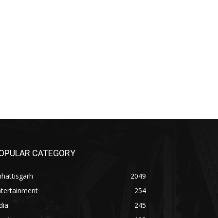
OPULAR CATEGORY
hattisgarh
2049
ntertainment
254
dia
245