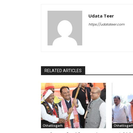
Udata Teer
https://udatateer.com
RELATED ARTICLES
Chhattisgarh
Chhattisgar