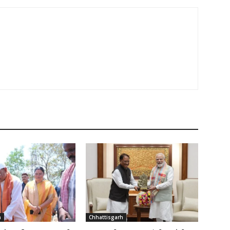
h
Chhattisgarh