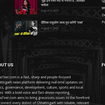
Sp
‘मुझे इस वक्त मर्दों से नफरत है’, आकांक्षा
चमोला
छत
August 6, 2026
D
Po
दीपिका पादुकोण जल्द पूरा करेंगी ‘राका’
August 6, 2026
OUT US
F
aTeer.com is a fast, sharp and people-focused
ttisgarh news platform delivering real-time updates on
tics, governance, development, culture, sports and local
ies. With a bold voice and fact-driven reporting,
aTeer.com aims to bring grassroots issues to the forefront
connect every district of Chhattisgarh with reliable, relevant