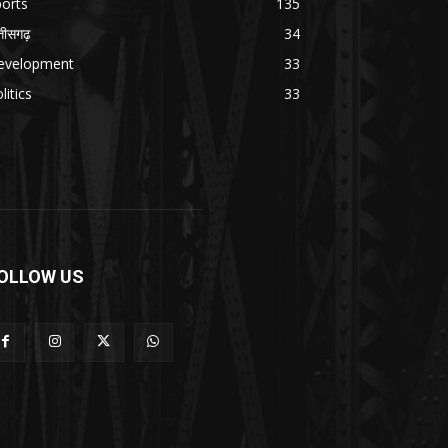
orts
135
्तीसगढ़
34
evelopment
33
litics
33
OLLOW US