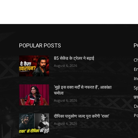
POPULAR POSTS
P
85 सेकेंड के ट्रेलर ने बढ़ाई
Ch
August 6, 2026
E
In
Sp
‘मुझे इस वक्त मर्दों से नफरत है’, आकांक्षा
चमोला
छत
August 6, 2026
D
Po
दीपिका पादुकोण जल्द पूरा करेंगी ‘राका’
August 6, 2026