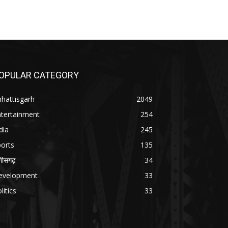
OPULAR CATEGORY
hattisgarh
2049
ntertainment
254
dia
245
orts
135
्तीसगढ़
34
evelopment
33
litics
33