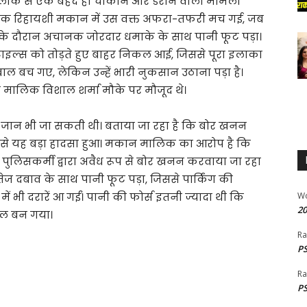
ाके से एक बेहद ही चौंकाने और डराने वाला मामला
ित एक रिहायशी मकान में उस वक्त अफरा-तफरी मच गई, जब
 के दौरान अचानक जोरदार धमाके के साथ पानी फूट पड़ा।
टाइल्स को तोड़ते हुए बाहर निकल आई, जिससे पूरा इलाका
 बच गए, लेकिन उन्हें भारी नुकसान उठाना पड़ा है।
ालिक विशाल शर्मा मौके पर मौजूद थे।
 जान भी जा सकती थी। बताया जा रहा है कि बोर खनन
 से यह बड़ा हादसा हुआ। मकान मालिक का आरोप है कि
 पुलिसकर्मी द्वारा अवैध रूप से बोर खनन करवाया जा रहा
ज दबाव के साथ पानी फूट पड़ा, जिससे पार्किंग की
 भी दरारें आ गईं। पानी की फोर्स इतनी ज्यादा थी कि
W
20
ौल बन गया।
Ra
PS
Ra
PS