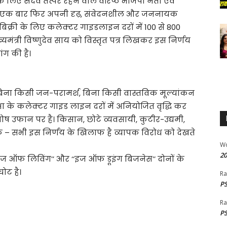
के लिए सदैव तत्पर रहने वाले वरिष्ठ भाजपा नेता एवं
े एक बार फिर अपनी दृढ़, संवेदनशील और जननायक
-बिक्री के लिए कलेक्टर गाइडलाइन दरों में 100 से 800
ख्यमंत्री विष्णुदेव साय को विस्तृत पत्र लिखकर इस निर्णय
ंग की है।
 में बिना किसी जन-परामर्श, बिना किसी वास्तविक मूल्यांकन
ा के कलेक्टर गाइड लाइन दरों में अनियोजित वृद्धि कर
 असंतोष उफान पर है। किसान, छोटे व्यवसायी, कुटीर-उद्यमी,
वेशक – सभी इस निर्णय के खिलाफ है व्यापक विरोध को देखते
W
20
 ‘‘इज ऑफ लिविंग’’ और ‘‘इज ऑफ डूइंग बिजनेस’’ दोनों के
ोट है।
Ra
PS
Ra
PS