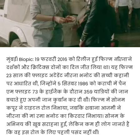
मुंबई। Biopic: 19 फरवरी 2016 को रिलीज हुई फिल्म
नीरजा
ने
दर्शकों और क्रिटिक्स दोनों का दिल जीत लिया था। यह फिल्म
23 साल की फ्लाइट अटेंडेंट नीरजा भनोट की सच्ची कहानी
पर आधारित थी, जिन्होंने 5 सितंबर 1986 को कराची में पैन
एम फ्लाइट 73 के हाईजैक के दौरान 359 यात्रियों की जान
बचाते हुए अपनी जान कुर्बान कर दी थी। फिल्म में सोनम
कपूर ने टाइटल रोल निभाया, जबकि शबाना आज़मी ने
नीरजा की मां रमा भनोट का किरदार निभाया। सोनम के
अभिनय की खूब सराहना हुई, लेकिन कम ही लोग जानते हैं
कि वह इस रोल के लिए पहली पसंद नहीं थीं।