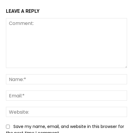
LEAVE A REPLY
Comment:
Na
Ema
We
Save my name, email, and website in this browser for
the next time I comment.