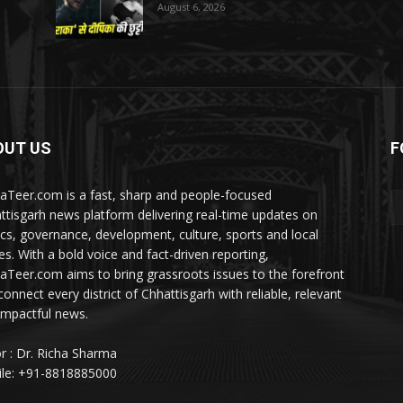
August 6, 2026
OUT US
F
aTeer.com is a fast, sharp and people-focused
ttisgarh news platform delivering real-time updates on
tics, governance, development, culture, sports and local
ies. With a bold voice and fact-driven reporting,
aTeer.com aims to bring grassroots issues to the forefront
connect every district of Chhattisgarh with reliable, relevant
impactful news.
or : Dr. Richa Sharma
le: +91-8818885000