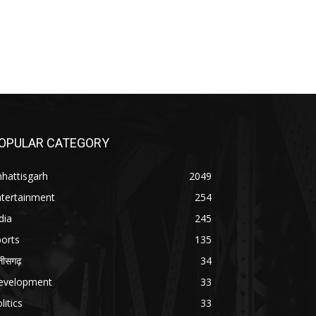
OPULAR CATEGORY
hattisgarh
2049
ntertainment
254
dia
245
orts
135
्तीसगढ़
34
evelopment
33
litics
33