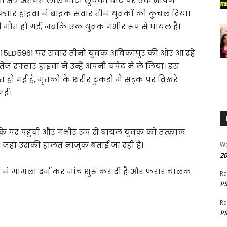
 क्षेत्र अंतर्गत लाल माटी लूचकी घाट पर एक भीषण
रफ्तार हाइवा ने बाइक सवार तीन युवकों को कुचल दिया।
 ही मौत हो गई, जबकि एक युवक गंभीर रूप से घायल है।
CG15ED5961 पर सवार तीनों युवक अंबिकापुर की ओर आ रहे
ज रफ्तार हाइवा ने उन्हें अपनी चपेट में ले लिया। इस
ौत हो गई है, मृतकों के शरीर टुकड़ो में सड़क पर विखरे
गई।
ौके पर पहुंची और गंभीर रूप से घायल युवक को तत्काल
ा, जहां उसकी हालत नाजुक बताई जा रही है।
W
20
 ने मामला दर्ज कर जांच शुरू कर दी है और फरार चालक
Ra
PS
Ra
PS