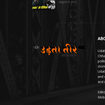
August 6, 2026
AB
Udat
Chha
poli
stor
Udat
and 
and 
Edit
Mobi