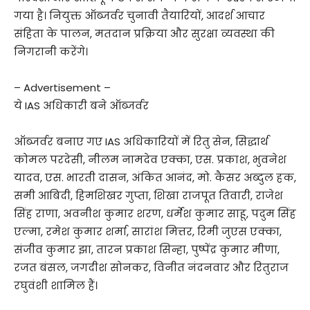
गया है। नियुक्त ऑब्जर्वर चुनावी तैयारियों, आदर्श आचार
संहिता के पालन, मतदान प्रक्रिया और सुरक्षा व्यवस्था की
निगरानी करेंगे।
– Advertisement –
ये IAS अधिकारी बने ऑब्जर्वर
ऑब्जर्वर बनाए गए IAS अधिकारियों में रितु सेन, सिद्धार्थ
कोमल परदेसी, नीलम नामदेव एक्का, एस. प्रकाश, भुवनेश
यादव, एस. भारती दासन, अंकित आनंद, मो. कैसर अब्दुल हक,
समी आबिदी, हिमशिखर गुप्ता, शिखा राजपूत तिवारी, राजेश
सिंह राणा, अवनीश कुमार शरण, धर्मेश कुमार साहू, पदुम सिंह
एल्मा, रमेश कुमार शर्मा, सारांश मित्तर, रिमी जुएस एक्का,
संजीव कुमार झा, तारन प्रकाश सिन्हा, पुष्पेंद्र कुमार मीणा,
रजत बंसल, जगदीश सोनकर, विनीत नंदनवार और रितुराज
रघुवंशी शामिल हैं।