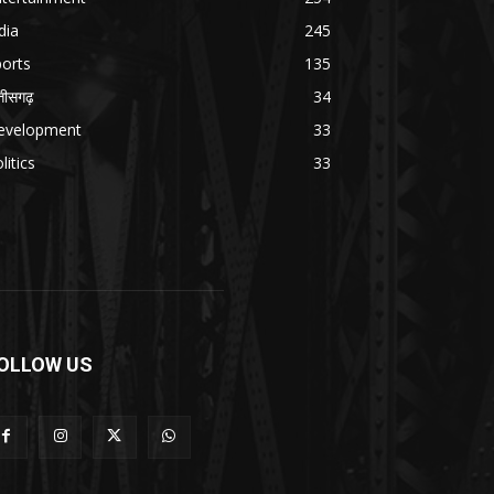
dia
245
orts
135
्तीसगढ़
34
evelopment
33
litics
33
OLLOW US