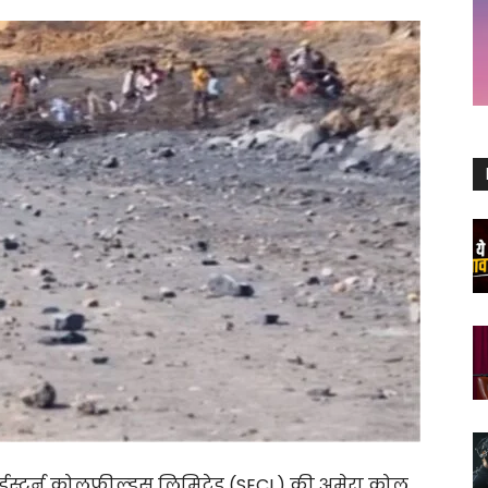
ईस्टर्न कोलफील्ड्स लिमिटेड (SECL) की अमेरा कोल