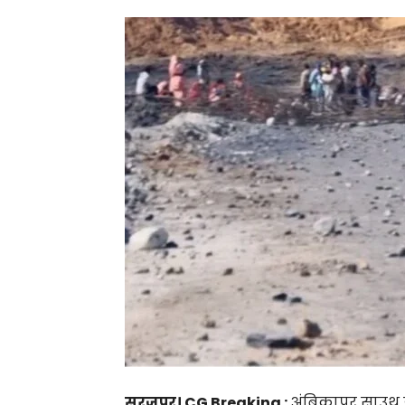
सूरजपुर। CG Breaking :
अंबिकापुर साउथ 