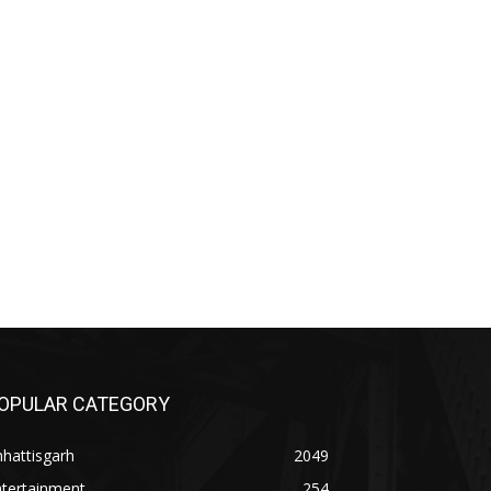
OPULAR CATEGORY
hattisgarh
2049
ntertainment
254