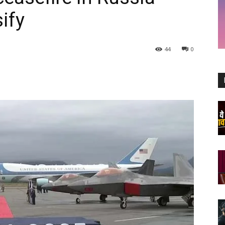
ify
44
0