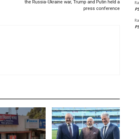
the Russia-Ukraine war, Trump and Putin held a
Ra
press conference
PS
Ra
PS