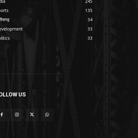
dia
245
orts
135
्तीसगढ़
34
evelopment
33
litics
33
OLLOW US