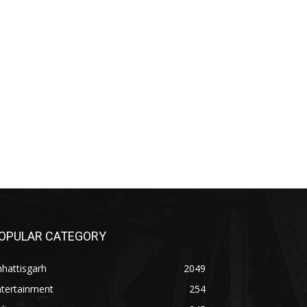
OPULAR CATEGORY
hattisgarh
2049
ntertainment
254