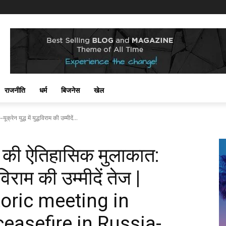
राजनीति
धर्म
बिजनेस
खेल
ेन युद्ध में युद्धविराम की उम्मीदें...
िन की ऐतिहासिक मुलाकात:
धविराम की उम्मीदें तेज |
oric meeting in
easefire in Russia-