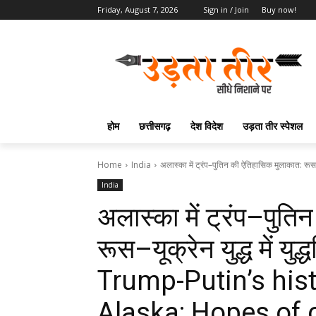
Friday, August 7, 2026
Sign in / Join
Buy now!
होम
छत्तीसगढ़
देश विदेश
उड़ता तीर स्पेशल
Home
India
अलास्का में ट्रंप–पुतिन की ऐतिहासिक मुलाकात: रूस–यूक्र
India
अलास्का में ट्रंप–पुत
रूस–यूक्रेन युद्ध में युद्
Trump-Putin’s hist
Alaska: Hopes of c