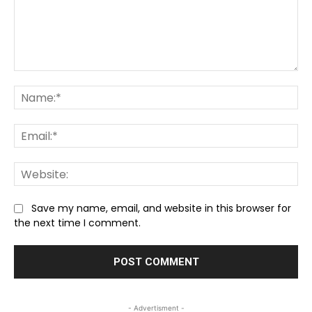
Comment:
Na
Ema
We
Save my name, email, and website in this browser for
the next time I comment.
- Advertisment -