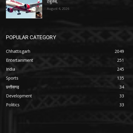
टर्बुलेंस,
August 4, 2026
POPULAR CATEGORY
Chhattisgarh
2049
Entertainment
251
India
245
Sports
135
छत्तीसगढ़
34
Development
33
Politics
33