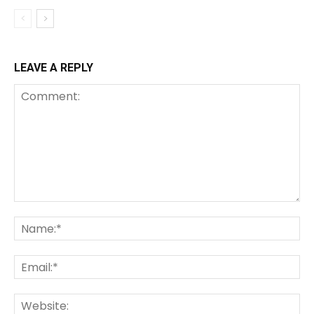
LEAVE A REPLY
Comment:
Na
Ema
We