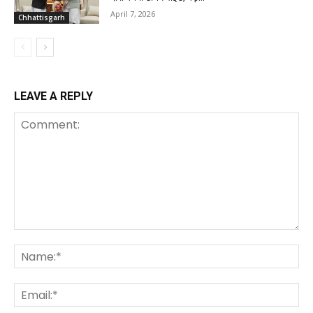
April 7, 2026
Chhattisgarh
LEAVE A REPLY
Comment:
Na
Ema