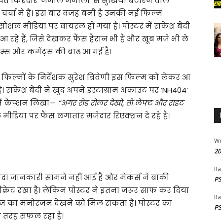
्चित किरदार ‘जमील जमाली’ से सुर्खियां बटोरने वाले
र्चा में हैं। इस बार वजह बनी है उनकी नई फिल्म
सोशल मीडिया पर वायरल हो गया है। पोस्टर में राकेश बेदी
े हैं, जिसे देखकर फैंस हैरान भी हैं और खूब मजे भी ले
ीम्स और कमेंट्स की बाढ़ आ गई है।
चित फिल्मों के निर्देशक सुरेश त्रिवेणी इस फिल्म को लेकर आ
है। राकेश बेदी ने खुद अपने इंस्टाग्राम अकाउंट पर ‘NH404’
ें कैप्शन लिखा—
“अगर रोड रोलर देखो, तो लेफ्ट और राइट
ीडिया पर फैंस लगातार मजेदार रिएक्शन दे रहे हैं।
W
20
Ra
दा जानकारी सामने नहीं आई है और मेकर्स ने बाकी
PS
क्रेट रखा है। लेकिन पोस्टर ने इतना जरूर साफ कर दिया
Ra
ंदाज का मनोरंजन देखने को मिल सकता है। पोस्टर का
PS
ूरी तरह सफल रहा है।