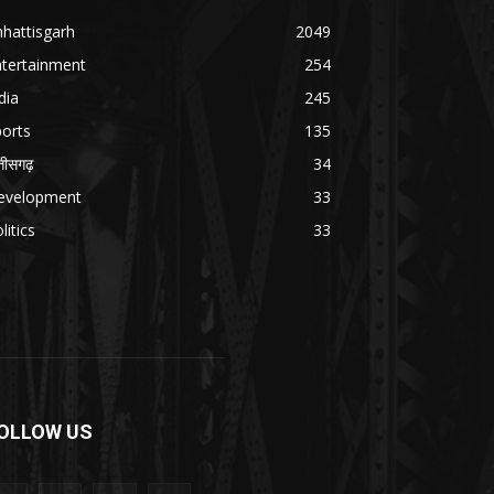
hattisgarh
2049
ntertainment
254
dia
245
orts
135
्तीसगढ़
34
evelopment
33
litics
33
OLLOW US