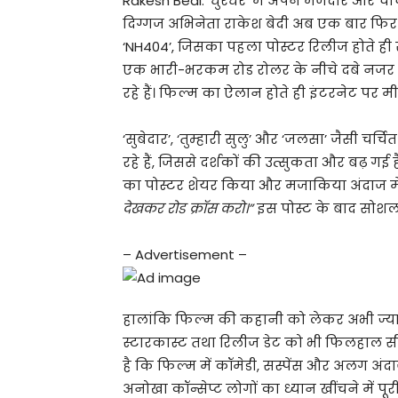
Rakesh Bedi: ‘धुरंधर’ में अपने मजेदार और चर
दिग्गज अभिनेता राकेश बेदी अब एक बार फिर च
‘NH404’, जिसका पहला पोस्टर रिलीज होते ही 
एक भारी-भरकम रोड रोलर के नीचे दबे नजर आ रह
रहे हैं। फिल्म का ऐलान होते ही इंटरनेट पर म
‘सुबेदार’, ‘तुम्हारी सुलु’ और ‘जलसा’ जैसी चर्
रहे हैं, जिससे दर्शकों की उत्सुकता और बढ़ गई 
का पोस्टर शेयर किया और मजाकिया अंदाज म
देखकर रोड क्रॉस करो।”
इस पोस्ट के बाद सोशल म
– Advertisement –
हालांकि फिल्म की कहानी को लेकर अभी ज्या
स्टारकास्ट तथा रिलीज डेट को भी फिलहाल सी
है कि फिल्म में कॉमेडी, सस्पेंस और अलग अ
अनोखा कॉन्सेप्ट लोगों का ध्यान खींचने में प