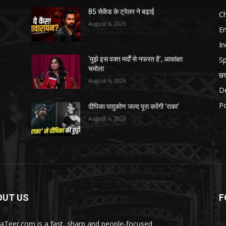
85 सेकेंड के ट्रेलर ने बढ़ाई
Ch
August 6, 2026
E
In
Sp
‘मुझे इस वक्त मर्दों से नफरत है’, आकांक्षा
चमोला
छत
August 6, 2026
D
Po
दीपिका पादुकोण जल्द पूरा करेंगी ‘राका’
August 6, 2026
OUT US
F
aTeer.com is a fast, sharp and people-focused