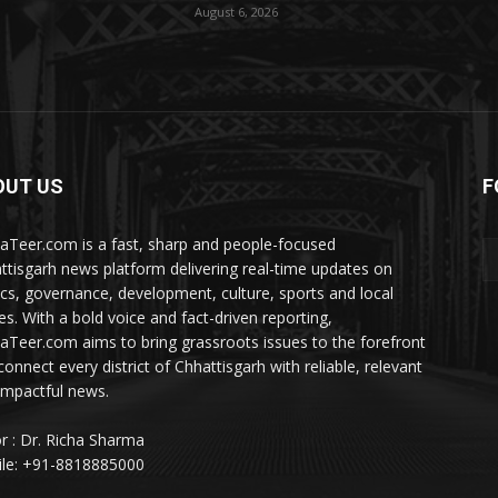
August 6, 2026
OUT US
F
aTeer.com is a fast, sharp and people-focused
ttisgarh news platform delivering real-time updates on
tics, governance, development, culture, sports and local
ies. With a bold voice and fact-driven reporting,
aTeer.com aims to bring grassroots issues to the forefront
connect every district of Chhattisgarh with reliable, relevant
impactful news.
or : Dr. Richa Sharma
le: +91-8818885000