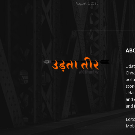
August 6, 2026
AB
Udat
Chha
poli
stor
Udat
and 
and 
Edit
Mobi