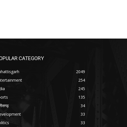
OPULAR CATEGORY
hattisgarh
2049
ntertainment
254
dia
245
orts
135
्तीसगढ़
34
evelopment
33
litics
33