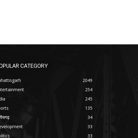
OPULAR CATEGORY
hattisgarh
2049
ntertainment
254
dia
245
orts
135
्तीसगढ़
34
evelopment
33
litics
33