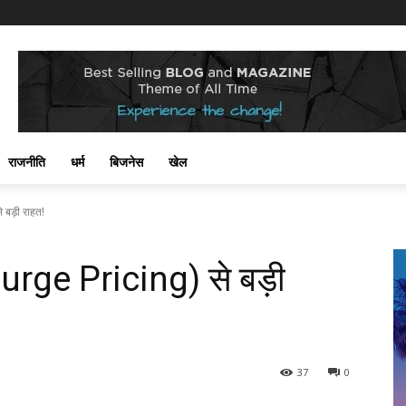
राजनीति
धर्म
बिजनेस
खेल
े बड़ी राहत!
Surge Pricing) से बड़ी
37
0