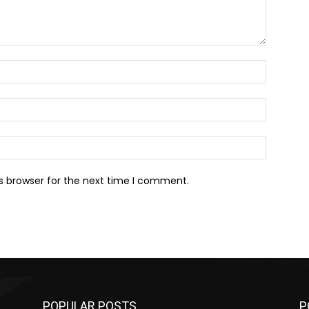
Name:*
Email:*
Website:
s browser for the next time I comment.
POPULAR POSTS
P