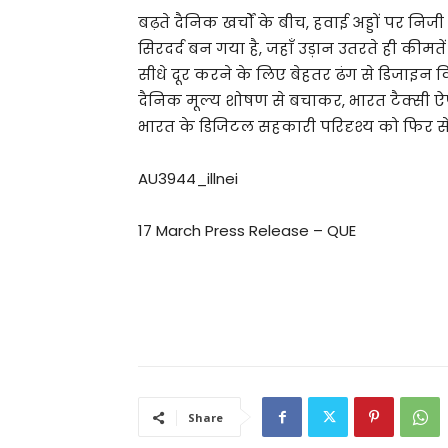
बढ़ते दैनिक खर्चों के बीच, हवाई अड्डों पर न
सिरदर्द बन गया है, जहाँ उड़ान उतरते ही कीमत
सीधे दूर करने के लिए बेहतर ढंग से डिजाइन क
दैनिक मूल्य शोषण से बचाकर, भारत टैक्सी ऐप
भारत के डिजिटल सहकारी परिदृश्य को फिर से
AU3944_illnei
17 March Press Release – QUE
Share