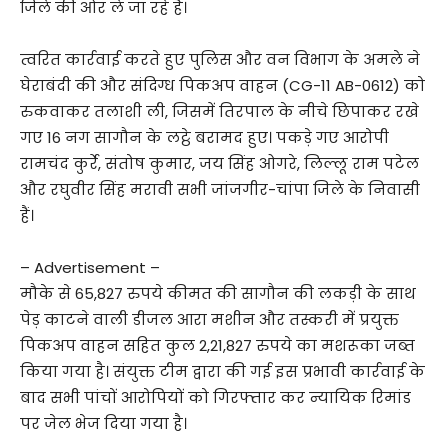
जिले की ओर ले जा रहे हैं।
त्वरित कार्रवाई करते हुए पुलिस और वन विभाग के अमले ने
घेराबंदी की और संदिग्ध पिकअप वाहन (CG-11 AB-0612) को
रुकवाकर तलाशी ली, जिसमें तिरपाल के नीचे छिपाकर रखे
गए 16 नग सागौन के लट्ठे बरामद हुए। पकड़े गए आरोपी
रामचंद कुर्रे, संतोष कुमार, जय सिंह ओगरे, लिल्लू राम पटेल
और रघुवीर सिंह मरावी सभी जांजगीर-चांपा जिले के निवासी
हैं।
– Advertisement –
मौके से 65,827 रुपये कीमत की सागौन की लकड़ी के साथ
पेड़ काटने वाली डीजल आरा मशीन और तस्करी में प्रयुक्त
पिकअप वाहन सहित कुल 2,21,827 रुपये का मशरूका जब्त
किया गया है। संयुक्त टीम द्वारा की गई इस प्रभावी कार्रवाई के
बाद सभी पांचों आरोपियों को गिरफ्तार कर न्यायिक रिमांड
पर जेल भेज दिया गया है।