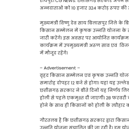
रायपुर। CG NEWS: छत्तीसगढ़ सरकार अपने संकल्
अन्नदाताओं को 10 हजार 324 करोड़ रूपए की आ
मुख्यमंत्री विष्णु देव साय बिलासपुर जिले के
किसान सम्मेलन में कृषक उन्नति योजना के 
जारी करेंगे। इस अवसर पर आयोजित कार्यक्रम की 
कार्यक्रम में उपमुख्यमंत्री अरूण साव एवं विज
में मौजूद रहेंगे।
– Advertisement –
वृहद किसान सम्मेलन एवं कृषक उन्नति योज
समारोह दोपहर 12 बजे से होगा। यहां यह उल्लेखनीय
छत्तीसगढ़ सरकार ने बीते दिनों यह निर्णय लि
होली से पहले एकमुश्त दी जाएगी। 28 फरवरी क
होने के साथ ही किसानों को होली के त्यौहार 
गौरतलब है कि छत्तीसगढ़ सरकार द्वारा किसान
उन्नति योजना संचालित की जा रही है। इस य