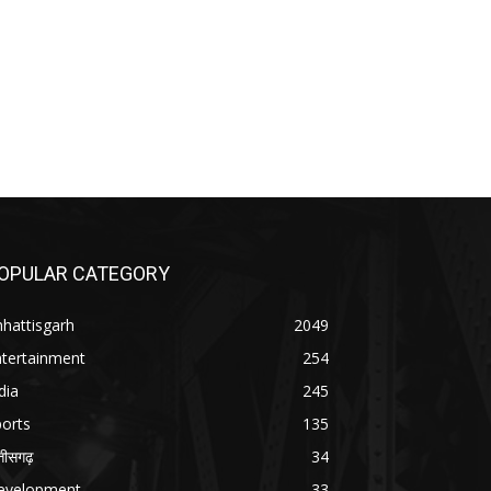
OPULAR CATEGORY
hattisgarh
2049
ntertainment
254
dia
245
orts
135
्तीसगढ़
34
evelopment
33