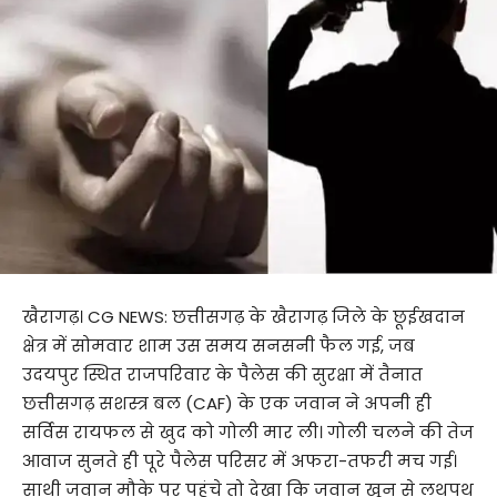
खैरागढ़। CG NEWS:
छत्तीसगढ़
के
खैरागढ़
जिले
के
छूईखदान
क्षेत्र
में
सोमवार
शाम
उस
समय
सनसनी
फैल
गई,
जब
उदयपुर
स्थित
राजपरिवार
के
पैलेस
की
सुरक्षा
में
तैनात
छत्तीसगढ़
सशस्त्र
बल (
CAF)
के
एक
जवान
ने
अपनी
ही
सर्विस
रायफल
से
खुद
को
गोली
मार
ली।
गोली
चलने
की
तेज
आवाज
सुनते
ही
पूरे
पैलेस
परिसर
में
अफरा-
तफरी
मच
गई।
साथी
जवान
मौके
पर
पहुंचे
तो
देखा
कि
जवान
खून
से
लथपथ