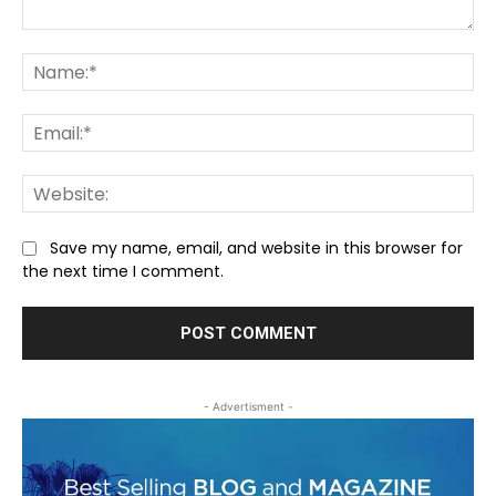
Comment:
Na
Ema
We
Save my name, email, and website in this browser for
the next time I comment.
- Advertisment -