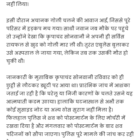
नहीं
लिया।
इसी
दौरान
अचानक
गोली
चलने
की
आवाज
आई,
जिससे
पूरे
परिसर
में
हड़कंप
मच
गया।
साथी
जवान
जब
मौके
पर
पहुंचे
तो
उन्होंने
देखा
कि
कृपाचंद
सोनवानी
ने
अपनी
ही
सर्विस
रायफल
से
खुद
को
गोली
मार
ली
थी।
तुरंत
एंबुलेंस
बुलाकर
उसे
अस्पताल
ले
जाया
गया,
लेकिन
तब
तक
उसकी
मौत
हो
चुकी
थी।
जानकारी
के
मुताबिक
कृपाचंद
सोनवानी
रविवार
को
ही
छुट्टी
से
लौटकर
ड्यूटी
पर
आया
था।
प्रारंभिक
जांच
में
आशंका
जताई
जा
रही
है
कि
घरेलू
या
निजी
कारणों
के
चलते
उसने
यह
आत्मघाती
कदम
उठाया।
हालांकि
घटनास्थल
से
अभी
तक
कोई
सुसाइड
नोट
या
अन्य
ठोस
सुराग
नहीं
मिला
है।
फिलहाल
पुलिस
ने
शव
को
पोस्टमार्टम
के
लिए
मोर्चरी
में
रखवा
दिया
है
और
मंगलवार
को
पोस्टमार्टम
के
बाद
शव
परिजनों
को
सौंपा
जाएगा।
पुलिस
पूरे
मामले
की
जांच
कर
रही