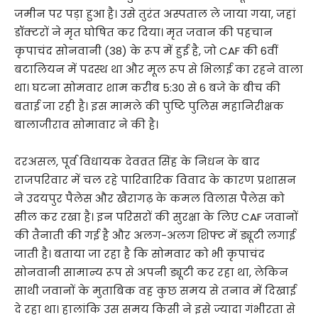
जमीन
पर
पड़ा
हुआ
है।
उसे
तुरंत
अस्पताल
ले
जाया
गया,
जहां
डॉक्टरों
ने
मृत
घोषित
कर
दिया।
मृत
जवान
की
पहचान
कृपाचंद
सोनवानी (
38)
के
रूप
में
हुई
है,
जो
CAF
की
6वीं
बटालियन
में
पदस्थ
था
और
मूल
रूप
से
भिलाई
का
रहने
वाला
था।
घटना
सोमवार
शाम
करीब
5:
30
से
6
बजे
के
बीच
की
बताई
जा
रही
है।
इस
मामले
की
पुष्टि
पुलिस
महानिरीक्षक
बालाजीराव
सोमावार
ने
की
है।
दरअसल,
पूर्व
विधायक
देवव्रत
सिंह
के
निधन
के
बाद
राजपरिवार
में
चल
रहे
पारिवारिक
विवाद
के
कारण
प्रशासन
ने
उदयपुर
पैलेस
और
खैरागढ़
के
कमल
विलास
पैलेस
को
सील
कर
रखा
है।
इन
परिसरों
की
सुरक्षा
के
लिए
CAF
जवानों
की
तैनाती
की
गई
है
और
अलग-
अलग
शिफ्ट
में
ड्यूटी
लगाई
जाती
है।
बताया
जा
रहा
है
कि
सोमवार
को
भी
कृपाचंद
सोनवानी
सामान्य
रूप
से
अपनी
ड्यूटी
कर
रहा
था,
लेकिन
साथी
जवानों
के
मुताबिक
वह
कुछ
समय
से
तनाव
में
दिखाई
दे
रहा
था।
हालांकि
उस
समय
किसी
ने
इसे
ज्यादा
गंभीरता
से