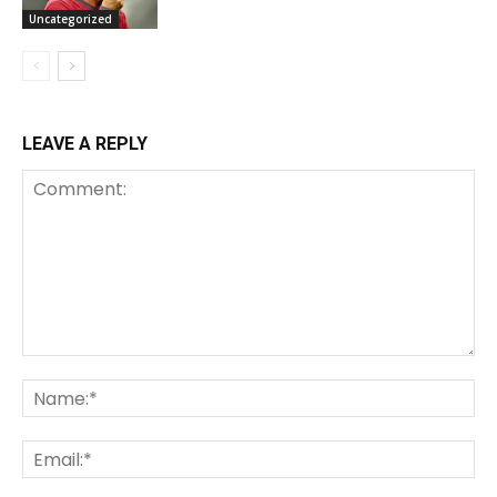
Uncategorized
LEAVE A REPLY
Comment:
Na
Ema