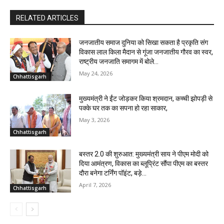
RELATED ARTICLES
जनजातीय समाज दुनिया को सिखा सकता है प्रकृति संग
विकास लाल किला मैदान से गूंजा जनजातीय गौरव का स्वर,
राष्ट्रीय जनजाति समागम में बोले...
May 24, 2026
Chhattisgarh
मुख्यमंत्री ने ईंट जोड़कर किया श्रमदान, कच्ची झोपड़ी से
पक्के घर तक का सपना हो रहा साकार,
May 3, 2026
Chhattisgarh
बस्तर 2.0 की शुरुआत: मुख्यमंत्री साय ने पीएम मोदी को
दिया आमंत्रण, विकास का ब्लूप्रिंट सौंपा पीएम का बस्तर
दौरा बनेगा टर्निंग पॉइंट, बड़े...
April 7, 2026
Chhattisgarh