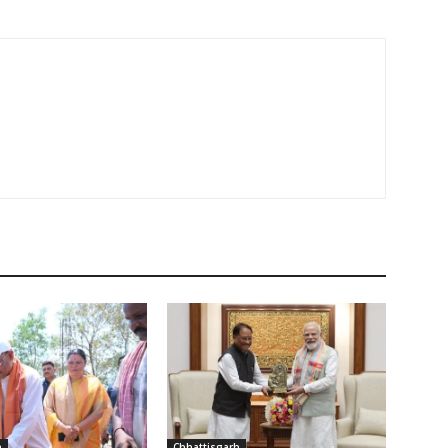
h
Chhattisgarh