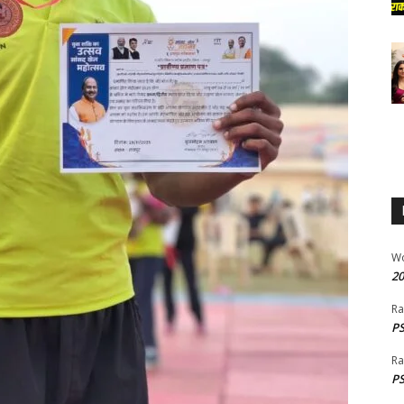
W
20
Ra
PS
Ra
PS