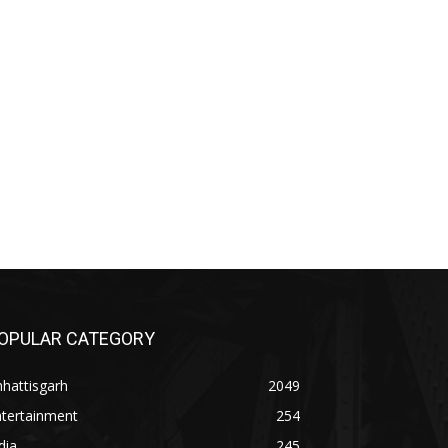
OPULAR CATEGORY
hattisgarh
2049
ntertainment
254
dia
245