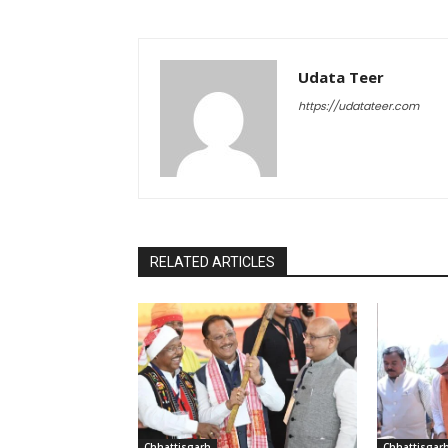
Udata Teer
https://udatateer.com
RELATED ARTICLES
Chhattisgarh
Chhattisgar